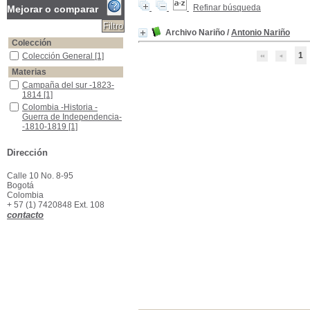
Refinar búsqueda
Mejorar o comparar
Archivo Nariño
/
Antonio Nariño
Colección
1
Colección General
Colección General
[1]
Materias
Campaña del sur -1823-1814
Campaña del sur -1823-
1814
[1]
Colombia -Historia -Guerra de Independencia--1810-1819
Colombia -Historia -
Guerra de Independencia-
-1810-1819
[1]
Dirección
Calle 10 No. 8-95
Bogotá
Colombia
+ 57 (1) 7420848 Ext. 108
contacto