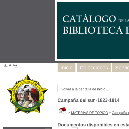
A-
A
A+
Inicio
Colecciones
Servi
Volver a la pantalla de inicio ...
Campaña del sur -1823-1814
>
MATERIAS DE TOPICO
>
Campaña d
Documentos disponibles en esta 