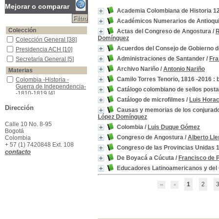
Mejorar o comparar
Academia Colombiana de Historia 1
Académicos Numerarios de Antioqui
Colección
Actas del Congreso de Angostura
/
R
Domínguez
Colección General
Colección General
[38]
Acuerdos del Consejo de Gobierno d
Presidencia ACH
Presidencia ACH
[10]
Administraciones de Santander
/
Fra
Secretaría General
Secretaría General
[5]
Archivo Nariño
/
Antonio Nariño
Materias
Camilo Torres Tenorio, 1816 -2016 : 
Colombia -Historia -Guerra de Independencia--1810-1819
Colombia -Historia -
Guerra de Independencia-
Catálogo colombiano de sellos post
-1810-1819
[4]
Catálogo de microfilmes
/
Luis Hora
Colombia -Historia -1820-1837
Colombia -Historia -1820-
Dirección
1837
[2]
Causas y memorias de los conjurado
López Domínguez
Colombia -Política y gobierno -1820-1837
Colombia -Política y
Calle 10 No. 8-95
gobierno -1820-1837
[2]
Colombia
/
Luis Duque Gómez
Bogotá
Colombia -Relaciones exteriores -1819-1831
Colombia -Relaciones
Congreso de Angostura
/
Alberto Ll
Colombia
exteriores -1819-1831
[2]
+ 57 (1) 7420848 Ext. 108
Congreso de las Provincias Unidas 
Colombia--Historia
Colombia--Historia
[2]
contacto
De Boyacá a Cúcuta
/
Francisco de 
Congreso de Angostura, 1819
Congreso de Angostura,
1819
[2]
Educadores Latinoamericanos y del C
Leyes -Colombia
Leyes -Colombia
[2]
Venezuela -Administración pública -1810-1830
Venezuela -
1
2
Administración pública
-1810-1830
[2]
Venezuela -Historia -1810-1830
Venezuela -Historia
-1810-1830
[2]