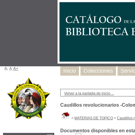
A-
A
A+
Inicio
Colecciones
Servi
Volver a la pantalla de inicio ...
Caudillos revolucionarios -Colo
>
MATERIAS DE TOPICO
>
Caudillos 
Documentos disponibles en esta 