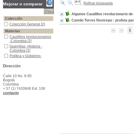
Refinar búsqueda
Mejorar o comparar
Algunos Caudillos revolucionario de
Colección
Camilo Torres Restrepo : profeta pa
Colección General
Colección General
[2]
1
Materias
Caudillos revolucionarios -Colombia
Caudillos revolucionarios
-Colombia
[2]
Guerrillas -Historia -Colombia
Guerrillas -Historia -
Colombia
[1]
Política y Gobierno-Colombia
Política y Gobierno-
Colombia
[1]
Siglo XX
Siglo XX
[1]
Dirección
Torres, Camilo, 1766-1816--Biografías
Torres, Camilo, 1766-
1816--Biografías
[1]
Calle 10 No. 8-95
Bogotá
Vida y Obra--Torres Tenorio,Camilo, 1766-1816
Vida y Obra--Torres
Colombia
Tenorio,Camilo, 1766-
+ 57 (1) 7420848 Ext. 108
1816
[1]
contacto