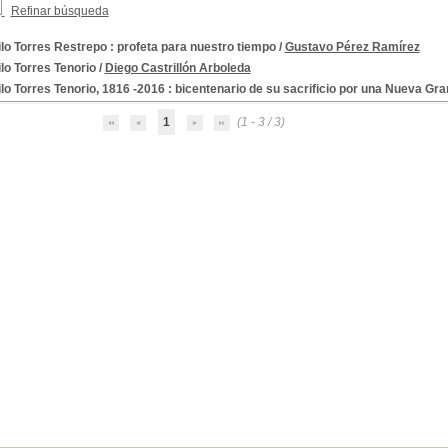
Refinar búsqueda
o Torres Restrepo : profeta para nuestro tiempo
/
Gustavo Pérez Ramírez
lo Torres Tenorio
/
Diego Castrillón Arboleda
o Torres Tenorio, 1816 -2016 : bicentenario de su sacrificio por una Nueva Gra
1
(1 - 3 / 3)
6
memorias, etc.