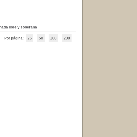
nada libre y soberana
Por página:
25
50
100
200