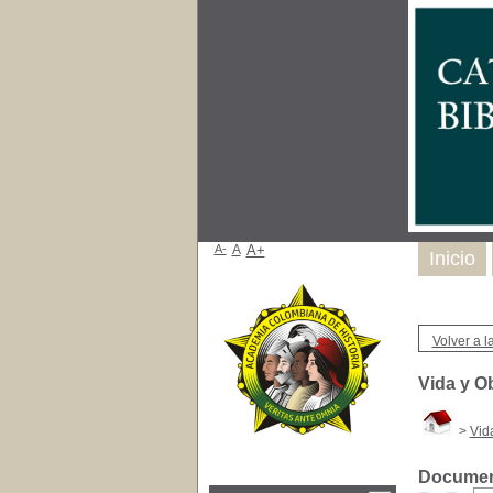
A-
A
A+
Inicio
Volver a la
Vida y O
>
Vid
Document