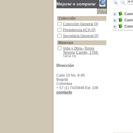
Mejorar o comparar
Camil
Colección
Cami
Colección General
Colección General
[3]
Camil
Presidencia ACH
Presidencia ACH
[2]
Secretaría General
Secretaría General
[2]
Materias
Vida y Obra--Torres Tenorio,Camilo, 1766-181
Vida y Obra--Torres
Tenorio,Camilo, 1766-
1816
[3]
Torres, Camilo, 1766-1816--Biografías
Torres, Camilo, 1766-
Dirección
1816--Biografías
[2]
Caudillos revolucionarios -Colombia
Caudillos revolucionarios
Calle 10 No. 8-95
-Colombia
[1]
Bogotá
Guerrillas -Historia -Colombia
Guerrillas -Historia -
Colombia
Colombia
[1]
+ 57 (1) 7420848 Ext. 108
Memorial de Agravios--Colombia
Memorial de Agravios--
contacto
Colombia
[1]
Nueva Granada
Nueva Granada
[1]
Política y Gobierno-Colombia
Política y Gobierno-
Colombia
[1]
Siglo XX
Siglo XX
[1]
Torres, Camilo, 1766-1816--Correspondencia, 
Torres, Camilo, 1766-
1816--Correspondencia,
memorias, etc.
[1]