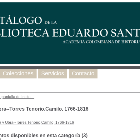
Colecciones
Servicios
Contacto
 pantalla de inicio ...
bra--Torres Tenorio,Camilo, 1766-1816
a y Obra--Torres Tenorio,Camilo, 1766-1816
os disponibles en esta categoría (
3
)