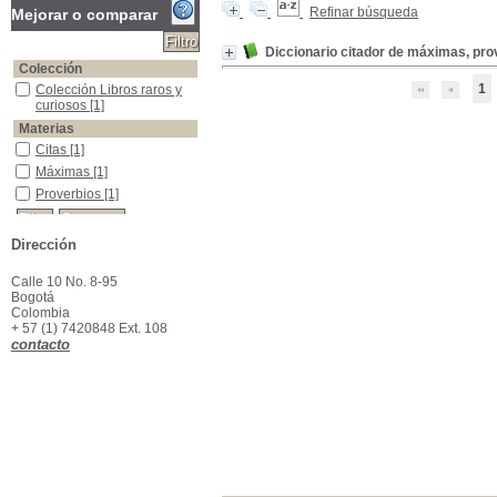
Refinar búsqueda
Mejorar o comparar
Diccionario citador de máximas, pro
Colección
1
Colección Libros raros y curiosos
Colección Libros raros y
curiosos
[1]
Materias
Citas
Citas
[1]
Máximas
Máximas
[1]
Proverbios
Proverbios
[1]
Dirección
Calle 10 No. 8-95
Bogotá
Colombia
+ 57 (1) 7420848 Ext. 108
contacto