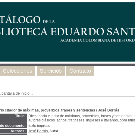
Colecciones
Servicios
Contacto
 pantalla de inicio ...
rio citador de máximas, proverbios, frases y sentencias
/
José Borrás
Título :
Diccionario citador de máximas, proverbios, frases y sentencias 
autores clásicos latinos, franceses, ingleses e italianos, obra util
 de documento :
texto impreso
Autores :
José Borrás
, Autor