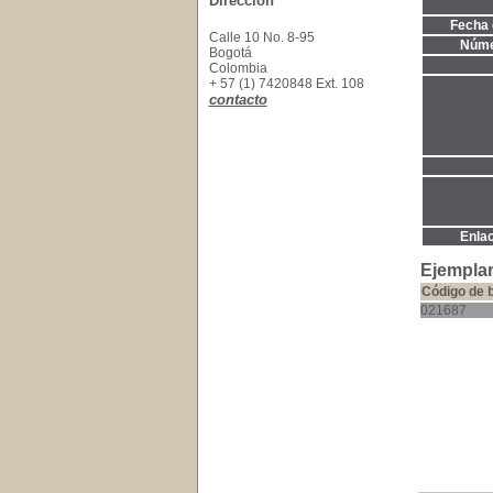
Dirección
Fecha 
Calle 10 No. 8-95
Núme
Bogotá
Colombia
+ 57 (1) 7420848 Ext. 108
contacto
Enla
Ejemplar
Código de 
021687