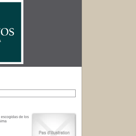
: escogidas de los
isima