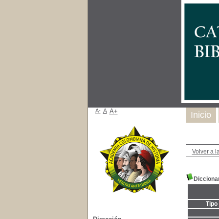
A-
A
A+
Inicio
Volver a la
Dicciona
Tipo