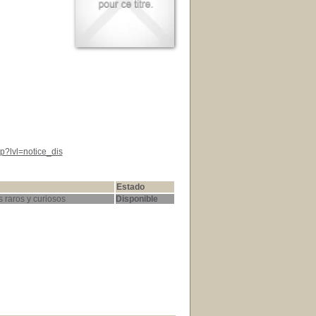
p?lvl=notice_dis
Estado
 raros y curiosos
Disponible