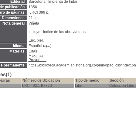
Editorial :
Barcelona : Imprenta de Indar
de publicación :
1856.
ro de páginas :
[LRC] 399 p.
Dimensiones :
21 cm.
Nota general :
Viñeta
Incluye : Indice de las abreviaturas. --
Enc. piel.
Idioma :
Español (
spa
)
Materias :
Citas
Máximas
Proverbios
ce permanente :
https://biblioteca.academiahistoria.org.co/pmb/opac_css/index.ph
es(1)
barras
Número de Ubicación
Tipo de medio
Sección
LRC 463.1 B737d
Libro
Colección Libros