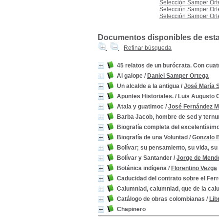
gobierno--Siglo XIX
[2]
Selección Samper Orte
Selección Samper Orte
Selección Samper Orte
Documentos disponibles de esta e
Refinar búsqueda
45 relatos de un burócrata. Con cuatr
Al galope
/
Daniel Samper Ortega
Un alcalde a la antigua
/
José María 
Apuntes Historiales.
/
Luis Augusto 
Atala y guatimoc
/
José Fernández M
Barba Jacob, hombre de sed y ternu
Biografía completa del excelentísim
Biografía de una Voluntad
/
Gonzalo 
Bolívar; su pensamiento, su vida, su 
Bolívar y Santander
/
Jorge de Mend
Botánica indígena
/
Florentino Vezga
Caducidad del contrato sobre el Ferr
Calumniad, calumniad, que de la ca
Catálogo de obras colombianas
/
Lib
Chapinero