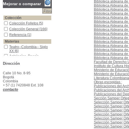
Biblioteca aldeana de
Mejorar o comparar
Biblioteca Aldeana de
Biblioteca Aldeana de
Biblioteca Aldeana de
Biblioteca Aldeana de
Colección
Biblioteca Aldeana de
Colección Folletos
Colección Folletos
[5]
Biblioteca Aldeana de
Colección General
Colección General
[166]
Biblioteca Aldeana de
Biblioteca Aldeana de
Referencia
Referencia
[1]
Biblioteca Aldeana de
Materias
Biblioteca Aldeana de
Biblioteca Aldeana de
Teatro--Colombia-- Siglo XX
Teatro--Colombia-- Siglo
Biblioteca Aldeana de
XX
[6]
Biblioteca Aldeana de
Antologías -Poesía -Colombia
Antologías -Poesía -
Biblioteca Aldeana de 
Colombia
[5]
Facultad de Derecho 
Dirección
Poesía -AntologíasColombia -
Poesía -
Instituto de Cultura Hi
AntologíasColombia -
[5]
Ministerio de Educaci
Calle 10 No. 8-95
Ministerio de Educaci
Oratoria sagrada -colombia
Oratoria sagrada -
Bogotá
Literatura Colombiana
colombia
[4]
Colombia
Obras escogidas ;
Literatura -Colombia -Miscelanea
Literatura -Colombia -
+ 57 (1) 7420848 Ext. 108
Publicaciones del Arc
Miscelanea
[3]
contacto
Publicaciones del Arc
Literatura -HistoriaColombia -
Literatura -
Publicaciones del Dep
HistoriaColombia -
[3]
Sección Samper Ortega
Colombia -Condiciones Económicas
Colombia -Condiciones
Selección Samper Orte
Económicas
[2]
Selección Samper Orte
Selección Samper Orte
Colombia-- Historia-- Siglo XIX
Colombia-- Historia--
Selección Samper Orte
Siglo XIX
[2]
Seleccion Samper Orte
Colombia--Historia
Colombia--Historia
[2]
Selección Samper Orte
Colombia--Política y gobierno--Siglo XIX
Colombia--Política y
Selección Samper Ort