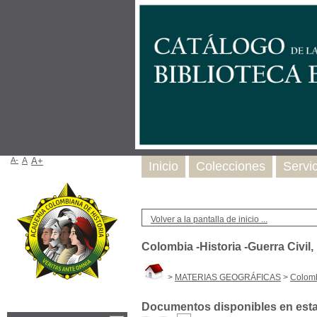
A-
A
A+
Inicio
Colecciones
Servi
Volver a la pantalla de inicio ...
Colombia -Historia -Guerra Civil,
>
MATERIAS GEOGRÁFICAS
>
Colomb
Documentos disponibles en esta 