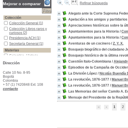
Refinar búsqueda
Mejorar o comparar
Alegato ante la Corte Suprema Fede
Colección
Apelación a los amigos y partidario
Colección General
Colección General
[1]
Apreciaciones históricas sobre la úl
Colección Libros raros y curiosos
Colección Libros raros y
Apuntamientos para la Historia
/
Con
curiosos
[2]
Apuntamientos para la Historia
/
Con
Presidencia ACH
Presidencia ACH
[1]
Aventuras de un cocinero
/
Z. Y. X.
Secretaría General
Secretaría General
[1]
Bosquejo biográfico del ciudadano J
Materias
Bosquejo histórico de la última revo
Colombia -Historia -Guerra Civil, 1876
Colombia -Historia -
Guerra Civil, 1876
[22]
Cuestión Italo-Colombiana
/
Alejandr
Dirección
Colombia -Historia -Guerras civiles, 1830-1902
Colombia -Historia -
Episodios de la Campaña de Occiden
Guerras civiles, 1830-
Calle 10 No. 8-95
1902
[9]
La División López
/
Nicolás Buendía 
Bogotá
Colombia -Historia -Estados Unidos de Colombia, 1863-1885
Colombia -Historia -
La revolución, 1876-1877
/
Manuel B
Colombia
Estados Unidos de
+ 57 (1) 7420848 Ext. 108
La revolución, 1876-1877
/
Manuel B
Colombia, 1863-1885
[3]
contacto
Colombia--Política y gobierno--Siglo XIX
Colombia--Política y
Las Memorias del señor Camilo A. Ec
gobierno--Siglo XIX
[3]
Mensaje del Presidente de la Repúbl
Colombia -Relaciones Exteriores
Colombia -Relaciones
Exteriores
[2]
1
2
Partidos políticos -Colombia -Siglo XIX
Partidos políticos -
Colombia -Siglo XIX
[2]
Arbitraje Internacional
Arbitraje Internacional
[1]
Batalla de Garrapata, 1876
Batalla de Garrapata,