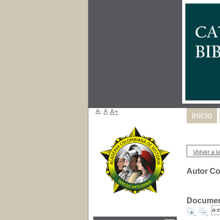
A-
A
A+
Inicio
Volver a la
Autor Co
Document