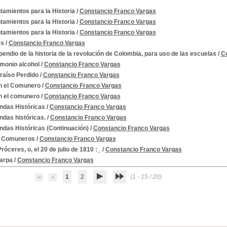
tamientos para la Historia
/
Constancio Franco Vargas
tamientos para la Historia
/
Constancio Franco Vargas
tamientos para la Historia
/
Constancio Franco Vargas
es
/
Constancio Franco Vargas
ndio de la historia de la revolución de Colombia, para uso de las escuelas
/
C
emonio alcohol
/
Constancio Franco Vargas
815-1819
araíso Perdido
/
Constancio Franco Vargas
n el Comunero
/
Constancio Franco Vargas
n el comunero
/
Constancio Franco Vargas
ndas Históricas
/
Constancio Franco Vargas
ndas históricas.
/
Constancio Franco Vargas
--1810-1819
ndas Históricas (Continuación)
/
Constancio Franco Vargas
 Comuneros
/
Constancio Franco Vargas
róceres, o, el 20 de julio de 1810 :_
/
Constancio Franco Vargas
carpa
/
Constancio Franco Vargas
1
2
(1 - 15 / 20)