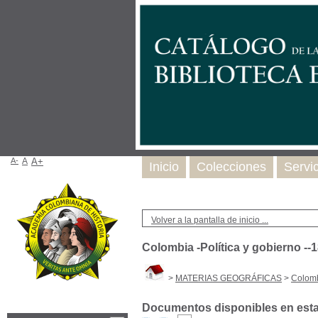
A-
A
A+
Inicio
Colecciones
Servi
Volver a la pantalla de inicio ...
Colombia -Política y gobierno --
>
MATERIAS GEOGRÁFICAS
>
Colomb
Documentos disponibles en esta 