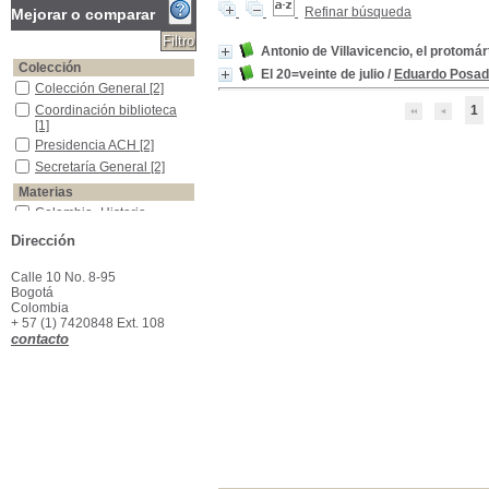
Refinar búsqueda
Mejorar o comparar
Antonio de Villavicencio, el protomár
Colección
El 20=veinte de julio
/
Eduardo Posa
Colección General
Colección General
[2]
Coordinación biblioteca
Coordinación biblioteca
1
[1]
Presidencia ACH
Presidencia ACH
[2]
Secretaría General
Secretaría General
[2]
Materias
Colombia -Historia -Guerra de Independencia--1810-1819
Colombia -Historia -
Guerra de Independencia-
Dirección
-1810-1819
[2]
Colombia -Política y gobierno --1810
Colombia -Política y
Calle 10 No. 8-95
gobierno --1810
[2]
Bogotá
Colombia
+ 57 (1) 7420848 Ext. 108
contacto