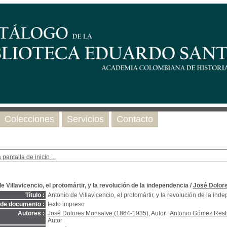
Colecciones
Servicios
Contacto
 pantalla de inicio ...
e Villavicencio, el protomártir, y la revolución de la independencia
/
José Dolor
Título :
Antonio de Villavicencio, el protomártir, y la revolución de la in
 de documento :
texto impreso
Autores :
José Dolores Monsalve (1864-1935)
, Autor ;
Antonio Gómez Rest
Autor