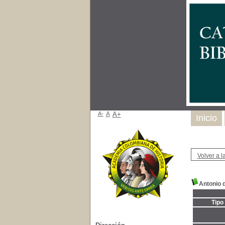
A-
A
A+
Inicio
Volver a la
Antonio d
Tipo