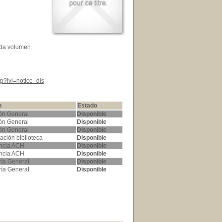
cada volumen
p?lvl=notice_dis
n
Estado
ón General
Disponible
ón General
Disponible
ón General
Disponible
ación biblioteca
Disponible
ncia ACH
Disponible
ncia ACH
Disponible
ría General
Disponible
ría General
Disponible