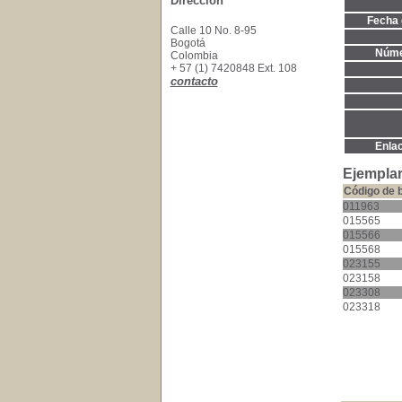
Dirección
Fecha 
Calle 10 No. 8-95
Bogotá
Núme
Colombia
+ 57 (1) 7420848 Ext. 108
contacto
Enla
Ejemplar
Código de 
011963
015565
015566
015568
023155
023158
023308
023318