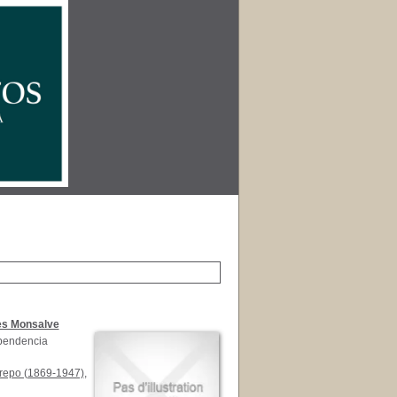
es Monsalve
dependencia
repo (1869-1947)
,