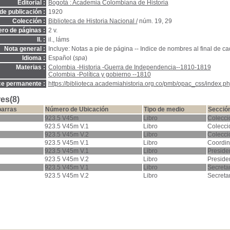
Editorial :
Bogotá : Academia Colombiana de Historia
de publicación :
1920
Colección :
Biblioteca de Historia Nacional /
núm. 19, 29
ro de páginas :
2 v.
Il. :
il., láms
Nota general :
Incluye: Notas a pie de página -- Indice de nombres al final de 
Idioma :
Español (
spa
)
Materias :
Colombia -Historia -Guerra de Independencia--1810-1819
Colombia -Política y gobierno --1810
ce permanente :
https://biblioteca.academiahistoria.org.co/pmb/opac_css/index.ph
es(8)
barras
Número de Ubicación
Tipo de medio
Secció
923.5 V45m
Libro
Colecci
923.5 V45m V.1
Libro
Colecci
923.5 V45m V.2
Libro
Colecci
923.5 V45m V.1
Libro
Coordin
923.5 V45m V.1
Libro
Preside
923.5 V45m V.2
Libro
Preside
923.5 V45m V.1
Libro
Secreta
923.5 V45m V.2
Libro
Secreta