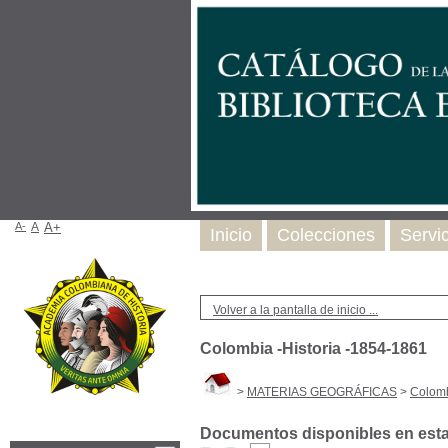
A-
A
A+
Inicio
Colecciones
Servi
Volver a la pantalla de inicio ...
Colombia -Historia -1854-1861
>
MATERIAS GEOGRÁFICAS
>
Colomb
Documentos disponibles en esta 