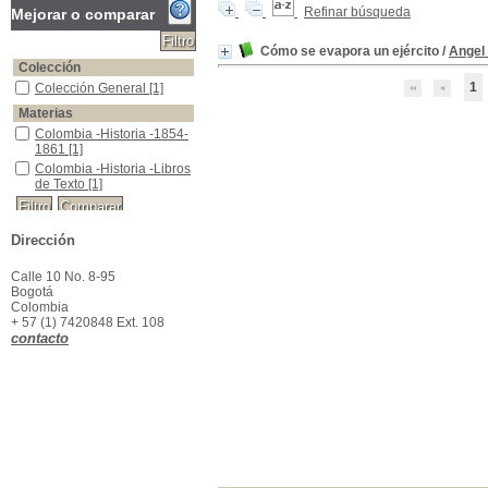
Refinar búsqueda
Mejorar o comparar
Cómo se evapora un ejército
/
Angel
Colección
1
Colección General
Colección General
[1]
Materias
Colombia -Historia -1854-1861
Colombia -Historia -1854-
1861
[1]
Colombia -Historia -Libros de Texto
Colombia -Historia -Libros
de Texto
[1]
Dirección
Calle 10 No. 8-95
Bogotá
Colombia
+ 57 (1) 7420848 Ext. 108
contacto