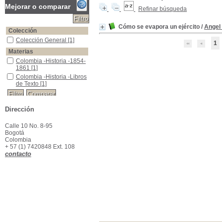
Mejorar o comparar
Refinar búsqueda
Cómo se evapora un ejército
/
Angel
Colección
Colección General
Colección General
[1]
1
Materias
Colombia -Historia -1854-1861
Colombia -Historia -1854-
1861
[1]
Colombia -Historia -Libros de Texto
Colombia -Historia -Libros
de Texto
[1]
Dirección
Calle 10 No. 8-95
Bogotá
Colombia
+ 57 (1) 7420848 Ext. 108
contacto