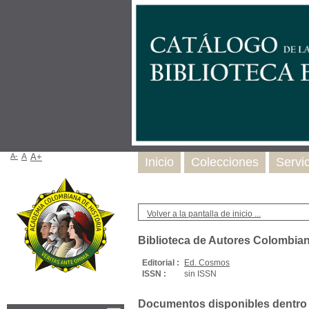
A-
A
A+
Inicio
Colecciones
Servi
Volver a la pantalla de inicio ...
Biblioteca de Autores Colombian
Editorial :
Ed. Cosmos
ISSN :
sin ISSN
Documentos disponibles dentro d