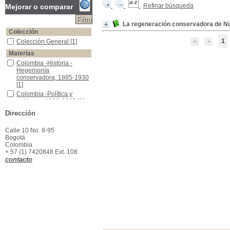
Refinar búsqueda
Mejorar o comparar
La regeneración conservadora de N
Colección
1
Colección General
Colección General
[1]
Materias
Colombia -Historia - Hegemonía conservadora, 1885-1930
Colombia -Historia -
Hegemonía
conservadora, 1885-1930
[1]
Colombia -Política y gobierno -1880-1888
Colombia -Política y
gobierno -1880-1888
[1]
Colombia -Política y gobierno -1896-1898
Colombia -Política y
Dirección
gobierno -1896-1898
[1]
Calle 10 No. 8-95
Bogotá
Colombia
+ 57 (1) 7420848 Ext. 108
contacto