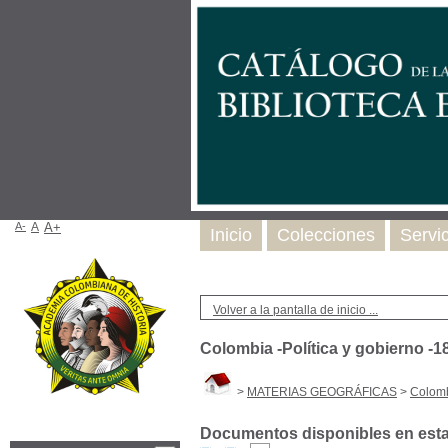
A-
A
A+
Inicio
Colecciones
Servi
Volver a la pantalla de inicio ...
Colombia -Política y gobierno -1
>
MATERIAS GEOGRÁFICAS
>
Colomb
Documentos disponibles en esta 