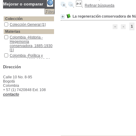
Mejorar o comparar
Refinar búsqueda
La regeneración conservadora de N
Colección
Colección General
Colección General
[1]
1
Materias
Colombia -Historia - Hegemonía conservadora, 1885-1930
Colombia -Historia -
Hegemonía
conservadora, 1885-1930
[1]
Colombia -Política y gobierno -1880-1888
Colombia -Política y
gobierno -1880-1888
[1]
Colombia -Política y gobierno -1896-1898
Colombia -Política y
Dirección
gobierno -1896-1898
[1]
Calle 10 No. 8-95
Bogotá
Colombia
+ 57 (1) 7420848 Ext. 108
contacto