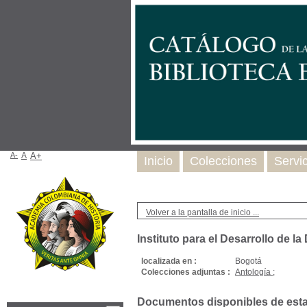
A-
A
A+
Inicio
Colecciones
Servi
Volver a la pantalla de inicio ...
Instituto para el Desarrollo de 
localizada en :
Bogotá
Colecciones adjuntas :
Antología ;
Documentos disponibles de esta e