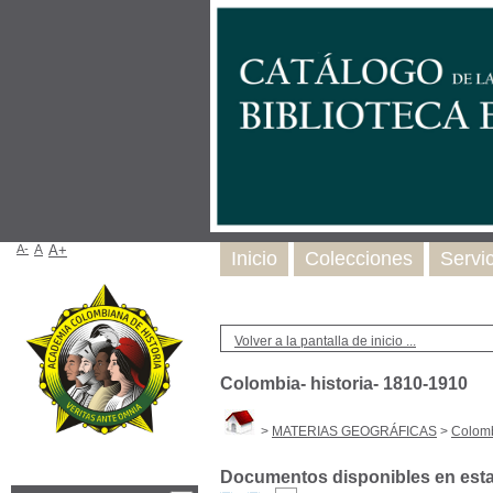
A-
A
A+
Inicio
Colecciones
Servi
Volver a la pantalla de inicio ...
Colombia- historia- 1810-1910
>
MATERIAS GEOGRÁFICAS
>
Colomb
Documentos disponibles en esta 