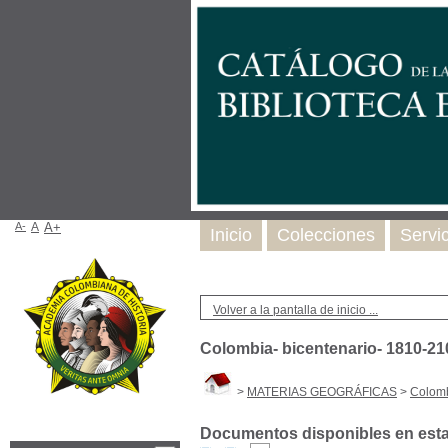
A-
A
A+
Inicio
Colecciones
Servi
Volver a la pantalla de inicio ...
Colombia- bicentenario- 1810-21
>
MATERIAS GEOGRÁFICAS
>
Colomb
Documentos disponibles en esta 