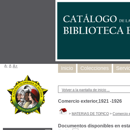
A-
A
A+
Inicio
Colecciones
Servi
Volver a la pantalla de inicio ...
Comercio exterior,1921 -1926
>
MATERIAS DE TOPICO
>
Comercio e
Documentos disponibles en esta 