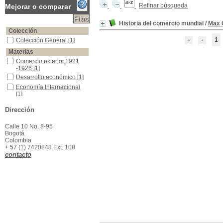
Refinar búsqueda
Mejorar o comparar
Historia del comercio mundial
/
Max 
Colección
1
Colección General
Colección General
[1]
Materias
Comercio exterior,1921 -1926
Comercio exterior,1921
-1926
[1]
Desarrollo económico
Desarrollo económico
[1]
Economía Internacional
Economía Internacional
[1]
Geopolítica
Geopolítica
[1]
Dirección
Calle 10 No. 8-95
Bogotá
Colombia
+ 57 (1) 7420848 Ext. 108
contacto