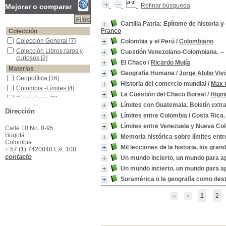
Refinar búsqueda
Mejorar o comparar
Cartilla Patria: Epítome de historia 
Franco
Colección
Colección General
Colección General
[7]
Colombia y el Perú
/
Colombiano
Colección Libros raros y curiosos
Colección Libros raros y
Cuestión Venezolano-Colombiana. --
curiosos
[2]
El Chaco
/
Ricardo Mujía
Materias
Geografía Humana
/
Jorge Abilio Viv
Geopolítica
Geopolítica
[16]
Historia del comercio mundial
/
Max 
Colombia -Límites
Colombia -Límites
[4]
La Cuestión del Chaco Boreal
/
Higin
Capitalismo
Capitalismo
[2]
Límites con Guatemala. Boletín extr
Ciencia Política
Ciencia Política
[2]
Dirección
Límites entre Colombia i Costa Rica. 
Ciencias Sociales -Enseñanza
Ciencias Sociales -
Enseñanza
[2]
Límites entre Venezuela y Nueva Co
Calle 10 No. 8-95
Ciencias Sociales -Metodología
Ciencias Sociales -
Bogotá
Memoria histórica sobre límites entre
Metodología
[2]
Colombia
Mil lecciones de la historia, los gran
+ 57 (1) 7420848 Ext. 108
Derecho Internacional Público
Derecho Internacional
contacto
Público
[2]
Un mundo incierto, un mundo para a
Imperialismo
Imperialismo
[2]
Un mundo incierto, un mundo para a
Venezuela -Límites
Venezuela -Límites
[2]
Suramérica o la geografía como des
América del Sur -Geografía Política
América del Sur -
Geografía Política
[1]
1
2