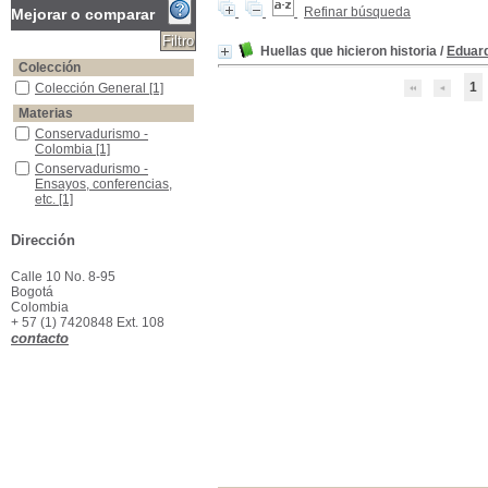
Refinar búsqueda
Mejorar o comparar
Huellas que hicieron historia
/
Eduar
Colección
1
Colección General
Colección General
[1]
Materias
Conservadurismo -Colombia
Conservadurismo -
Colombia
[1]
Conservadurismo -Ensayos, conferencias, etc.
Conservadurismo -
Ensayos, conferencias,
etc.
[1]
Estadistas colombianos
Estadistas colombianos
[1]
Dirección
Calle 10 No. 8-95
Bogotá
Colombia
+ 57 (1) 7420848 Ext. 108
contacto