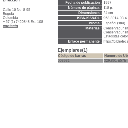
Dirección
Fecha de publicación :
1997
Número de páginas :
118 p.
Calle 10 No. 8-95
Dimensiones :
24 cm.
Bogotá
Colombia
ISBN/ISSN/DL :
958-8014-03-4
+ 57 (1) 7420848 Ext. 108
Idioma :
Español (
spa
)
contacto
Materias :
Conservaduris
Conservadurismo
Estadistas col
Enlace permanente :
https://bibliot
Ejemplares(1)
Código de barras
Número de Ub
003931
329.861 E57h