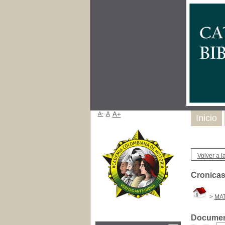
A-
A
A+
Inicio
Volver a la
Cronicas
>
MAT
Document