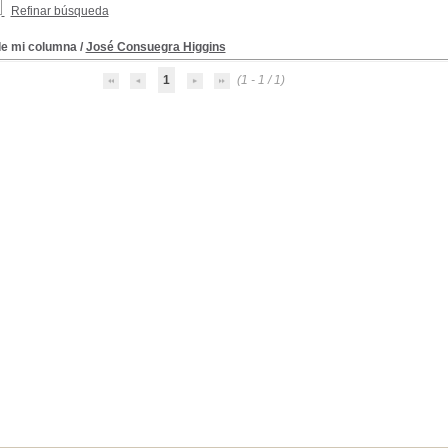
Refinar búsqueda
e mi columna
/
José Consuegra Higgins
1
(1 - 1 / 1)