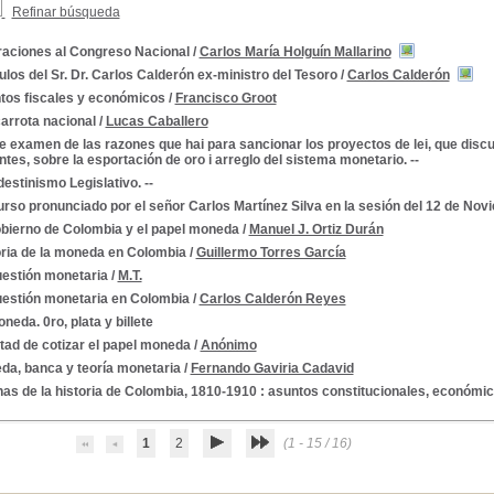
Refinar búsqueda
raciones al Congreso Nacional
/
Carlos María Holguín Mallarino
ulos del Sr. Dr. Carlos Calderón ex-ministro del Tesoro
/
Carlos Calderón
tos fiscales y económicos
/
Francisco Groot
arrota nacional
/
Lucas Caballero
 examen de las razones que hai para sancionar los proyectos de lei, que disc
es, sobre la esportación de oro i arreglo del sistema monetario. --
estinismo Legislativo. --
rso pronunciado por el señor Carlos Martínez Silva en la sesión del 12 de Nov
obierno de Colombia y el papel moneda
/
Manuel J. Ortiz Durán
oria de la moneda en Colombia
/
Guillermo Torres García
uestión monetaria
/
M.T.
uestión monetaria en Colombia
/
Carlos Calderón Reyes
neda. 0ro, plata y billete
tad de cotizar el papel moneda
/
Anónimo
da, banca y teoría monetaria
/
Fernando Gaviria Cadavid
onferencias, etc.
as de la historia de Colombia, 1810-1910 : asuntos constitucionales, económic
1
2
(1 - 15 / 16)