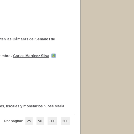
uten las Cámaras del Senado i de
iembre
/
Carlos Martínez Silva
os, fiscales y monetarios
/
José María
Por página:
25
50
100
200