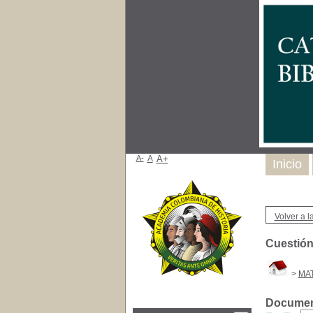
A-
A
A+
Inicio
Volver a la
Cuestión
>
MAT
Document