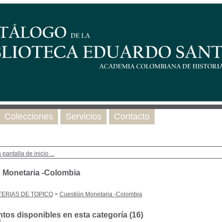
Colecciones
Servicios
Contacto
 pantalla de inicio ...
 Monetaria -Colombia
ERIAS DE TOPICO
>
Cuestión Monetaria -Colombia
os disponibles en esta categoría (
16
)