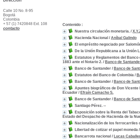
Dirección
Calle 10 No. 8-95
Bogotá
Colombia
+ 57 (1) 7420848 Ext. 108
Contenido :
contacto
Nuestra circulación monetaria.
/
X.Y.
Hacienda Nacional
/
Aníbal Galindo
El empréstito negociado por Salomón
De la Unión Republicana a la Unión L
Estatutos y Reglamentos del Banco 
1883 ante el Notario 2.
/
Banco de Santande
Banco de Santander
/
Banco de San
Estatutos del Banco de Colombia
/
B
Banco de Santander
/
Banco de San
Apuntes biográficos de Don Vicente 
Ecuador
/
Efraín Camacho S.
Banco de Santander
/
Banco de San
Santiago Pérez. --
Esposición sobre la Renta del Tabaco
Estado del Despacho de Hacienda de la Nu
Nacionalización de los ferrocarrile
Libertad de cotizar el papel moneda
Bancarrota nacional
/
Lucas Caballe