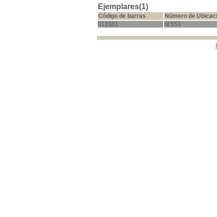
Ejemplares(1)
Código de barras
Número de Ubicac
013381
M 553