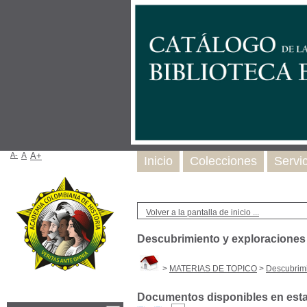
A-
A
A+
Inicio
Colecciones
Servi
Volver a la pantalla de inicio ...
Descubrimiento y exploraciones 
>
MATERIAS DE TOPICO
>
Descubrimi
Documentos disponibles en esta 