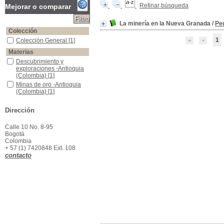
Refinar búsqueda
Mejorar o comparar
La minería en la Nueva Granada
/
Pe
Colección
1
Colección General
Colección General
[1]
Materias
Descubrimiento y exploraciones -Antioquia (Colombia)
Descubrimiento y
exploraciones -Antioquia
(Colombia)
[1]
Minas de oro -Antioquia (Colombia)
Minas de oro -Antioquia
(Colombia)
[1]
Minería hidráulica -Colombia
Minería hidráulica -
Colombia
[1]
Dirección
Oro -Antioquia (Colombia)
Oro -Antioquia (Colombia)
[1]
Calle 10 No. 8-95
Oro -Antioquia (Colombia) -Investigaciones
Oro -Antioquia (Colombia)
Bogotá
-Investigaciones
[1]
Colombia
+ 57 (1) 7420848 Ext. 108
contacto