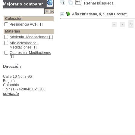
Refinar búsqueda
Mejorar o comparar
Año christiano, ó,
/
Jean Croiset
Colección
1
Presidencia ACH
Presidencia ACH
[1]
Materias
Adviento -Meditaciones
Adviento -Meditaciones
[1]
Año eclesiástico -Meditaciones
Año eclesiástico -
Meditaciones
[1]
Cuaresma -Meditaciones
Cuaresma -Meditaciones
[1]
Domingos -Meditaciones -Siglo XVIII
Domingos -Meditaciones -
Dirección
Siglo XVIII
[1]
Meditaciones -Siglo XVIII
Meditaciones -Siglo XVIII
[1]
Calle 10 No. 8-95
Bogotá
Pasión de Jesús -Meditaciones
Pasión de Jesús -
Colombia
Meditaciones
[1]
+ 57 (1) 7420848 Ext. 108
contacto