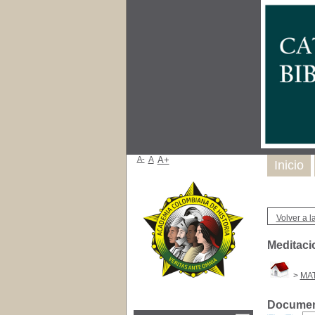
A-
A
A+
Inicio
Volver a la
Meditacio
>
MAT
Document