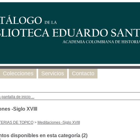
Colecciones
Servicios
Contacto
 pantalla de inicio ...
nes -Siglo XVIII
ERIAS DE TOPICO
>
Meditaciones -Siglo XVIII
os disponibles en esta categoría (
2
)