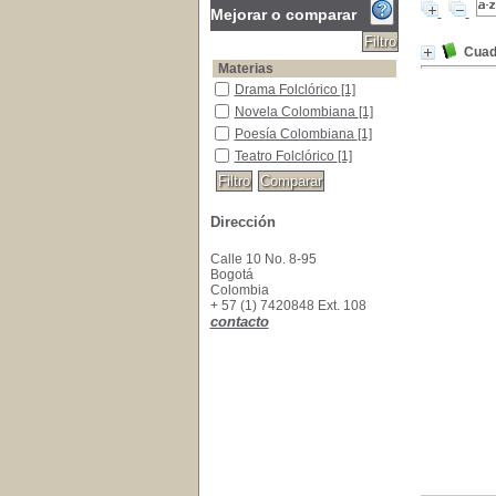
Mejorar o comparar
Cuad
Materias
Drama Folclórico
Drama Folclórico
[1]
Novela Colombiana
Novela Colombiana
[1]
Poesía Colombiana
Poesía Colombiana
[1]
Teatro Folclórico
Teatro Folclórico
[1]
Dirección
Calle 10 No. 8-95
Bogotá
Colombia
+ 57 (1) 7420848 Ext. 108
contacto