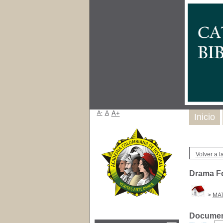
A-
A
A+
Inicio
Volver a la
Drama Fo
>
MAT
Document