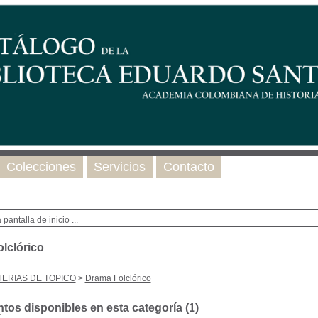
Colecciones
Servicios
Contacto
 pantalla de inicio ...
lclórico
ERIAS DE TOPICO
>
Drama Folclórico
os disponibles en esta categoría (
1
)