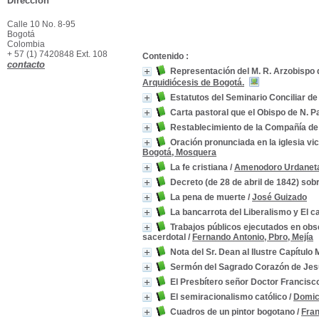
Dirección
Calle 10 No. 8-95
Bogotá
Colombia
+ 57 (1) 7420848 Ext. 108
Contenido :
contacto
Representación del M. R. Arzobispo d
Arquidiócesis de Bogotá.
Estatutos del Seminario Conciliar de
Carta pastoral que el Obispo de N. P
Restablecimiento de la Compañía de
Oración pronunciada en la iglesia vi
Bogotá, Mosquera
La fe cristiana
/
Amenodoro Urdanet
Decreto (de 28 de abril de 1842) sob
La pena de muerte
/
José Guizado
La bancarrota del Liberalismo y El ca
Trabajos públicos ejecutados en obse
sacerdotal
/
Fernando Antonio, Pbro, Mejía
Nota del Sr. Dean al Ilustre Capítulo
Sermón del Sagrado Corazón de Je
El Presbítero señor Doctor Francisc
El semiracionalismo católico
/
Domic
Cuadros de un pintor bogotano
/
Fran