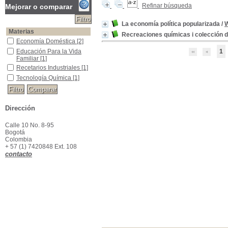
Refinar búsqueda
Mejorar o comparar
La economía política popularizada
/
W
Materias
Recreaciones químicas i colección 
Economía Doméstica
Economía Doméstica
[2]
Educación Para la Vida Familiar
Educación Para la Vida
1
Familiar
[1]
Recetarios Industriales
Recetarios Industriales
[1]
Tecnología Química
Tecnología Química
[1]
Dirección
Calle 10 No. 8-95
Bogotá
Colombia
+ 57 (1) 7420848 Ext. 108
contacto