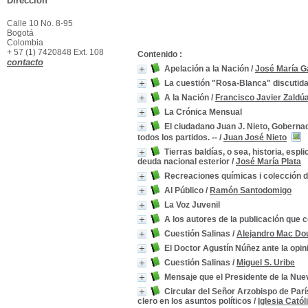
Dirección
Calle 10 No. 8-95
Bogotá
Colombia
+ 57 (1) 7420848 Ext. 108
Contenido :
contacto
Apelación a la Nación
/
José María G
La cuestión "Rosa-Blanca" discutida
A la Nación
/
Francisco Javier Zaldú
La Crónica Mensual
El ciudadano Juan J. Nieto, Goberna
todos los partidos. --
/
Juan José Nieto
Tierras baldías, o sea, historia, esp
deuda nacional esterior
/
José María Plata
Recreaciones químicas i colección 
Al Público
/
Ramón Santodomigo
La Voz Juvenil
A los autores de la publicación que
Cuestión Salinas
/
Alejandro Mac Dou
El Doctor Agustín Núñez ante la opin
Cuestión Salinas
/
Miguel S. Uribe
Mensaje que el Presidente de la Nuev
Circular del Señor Arzobispo de París
clero en los asuntos políticos
/
Iglesia Catól