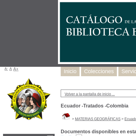
A-
A
A+
Inicio
Colecciones
Servi
Volver a la pantalla de inicio ...
Ecuador -Tratados -Colombia
>
MATERIAS GEOGRÁFICAS
>
Ecuado
Documentos disponibles en esta 