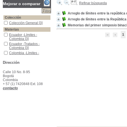
Refinar búsqueda
Mejorar o comparar
Arreglo de límites entre la república
Colección
Arreglo de límites entre la Repúblic
Colección General
Colección General
[3]
Memorias del primer simposio binac
Materias
1
Ecuador -Límites -Colombia
Ecuador -Límites -
Colombia
[3]
Ecuador -Tratados -Colombia
Ecuador -Tratados -
Colombia
[3]
Colombia -Límites -Ecuador
Colombia -Límites -
Ecuador
[2]
Colombia -Tratados -Ecuador
Colombia -Tratados -
Dirección
Ecuador
[2]
Colombia -Límites -Panamá
Colombia -Límites -
Calle 10 No. 8-95
Panamá
[1]
Bogotá
Colombia
Ecuador - Historia
Ecuador - Historia
[1]
+ 57 (1) 7420848 Ext. 108
contacto