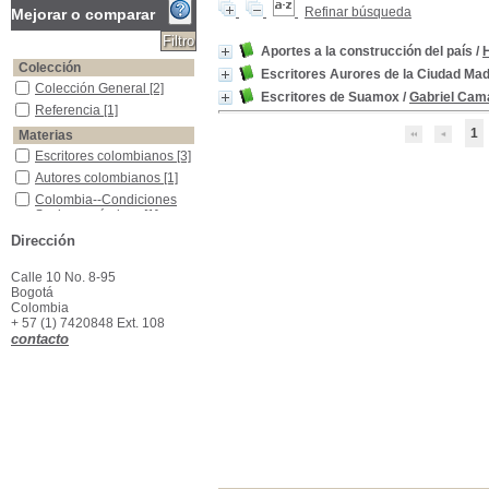
Refinar búsqueda
Mejorar o comparar
Aportes a la construcción del país
/
Colección
Escritores Aurores de la Ciudad Ma
Colección General
Colección General
[2]
Escritores de Suamox
/
Gabriel Cam
Referencia
Referencia
[1]
1
Materias
Escritores colombianos
Escritores colombianos
[3]
Autores colombianos
Autores colombianos
[1]
Colombia--Condiciones Socioeconómicas
Colombia--Condiciones
Socioeconómicas
[1]
Colombia--Historia--Siglo XIX
Colombia--Historia--Siglo
Dirección
XIX
[1]
Ensayos colombianos
Ensayos colombianos
[1]
Calle 10 No. 8-95
Escritores -Santafé de Antioquia
Escritores -Santafé de
Bogotá
Antioquia
[1]
Colombia
+ 57 (1) 7420848 Ext. 108
Santafe De Antioquia -Escritores
Santafe De Antioquia -
contacto
Escritores
[1]