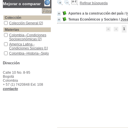
Refinar búsqueda
Mejorar o comparar
Aportes a la construcción del país
/
Colección
Temas Económicos y Sociales
/
José
Colección General
Colección General
[2]
1
Materias
Colombia--Condiciones Socioeconómicas
Colombia--Condiciones
Socioeconómicas
[2]
America Latina - Condiciones Sociales
America Latina -
Condiciones Sociales
[1]
Colombia--Historia--Siglo XIX
Colombia--Historia--Siglo
XIX
[1]
Economía Social - Colombia.
Economía Social -
Dirección
Colombia.
[1]
Ensayos colombianos
Ensayos colombianos
[1]
Calle 10 No. 8-95
Bogotá
Escritores colombianos
Escritores colombianos
[1]
Colombia
+ 57 (1) 7420848 Ext. 108
contacto