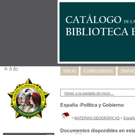
A-
A
A+
Inicio
Colecciones
Servi
Volver a la pantalla de inicio ...
España -Política y Gobierno
>
MATERIAS GEOGRÁFICAS
>
España
Documentos disponibles en esta 