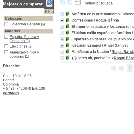
Refinar búsqueda
Mejorar o comparar
América en el ordenamiento Jurídico
Colección
Confesiones
/
Roque Bárcia
Colección General
Colección General
[5]
El imperio hispanico y los cinco rei
Materias
El último exilio español en América
/
España -Política y Gobierno
España -Política y
Espartero,en general del pueblo.po
Gobierno
[8]
Idearium Español
/
Angel Ganivet
Elecciones
Elecciones
[2]
Manifiesto a la Nación
/
Roque Bárci
América-Política y gobierno
América-Política y
gobierno
[1]
¿Quieres oír, pueblo? o,
/
Roque Bárc
Cortes de Cádiz -Ordenamiento Jurídico
Cortes de Cádiz -
Dirección
Ordenamiento Jurídico
[1]
1
Cuestión monetaria -España
Cuestión monetaria -
España
[1]
Calle 10 No. 8-95
Bogotá
España -Condiciones económicas
España -Condiciones
Colombia
económicas
[1]
+ 57 (1) 7420848 Ext. 108
España -Historia
España -Historia
[1]
contacto
Expatriación -Historia -América Latina -1936
Expatriación -Historia -
América Latina -1936
[1]
Finanzas
Finanzas
[1]
Gobierno Parlamentario
Gobierno Parlamentario
[1]