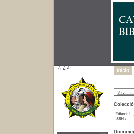
A-
A
A+
Inicio
Volver a la
Colecció
Editorial :
ISSN :
Document