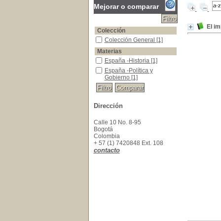
Mejorar o comparar
El im
Colección
Colección General
Colección General
[1]
Materias
España -Historia
España -Historia
[1]
España -Política y Gobierno
España -Política y
Gobierno
[1]
Dirección
Calle 10 No. 8-95
Bogotá
Colombia
+ 57 (1) 7420848 Ext. 108
contacto