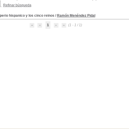
Refinar búsqueda
perio hispanico y los cinco reinos
/
Ramón Menéndez Pidal
1
(1 - 1 / 1)