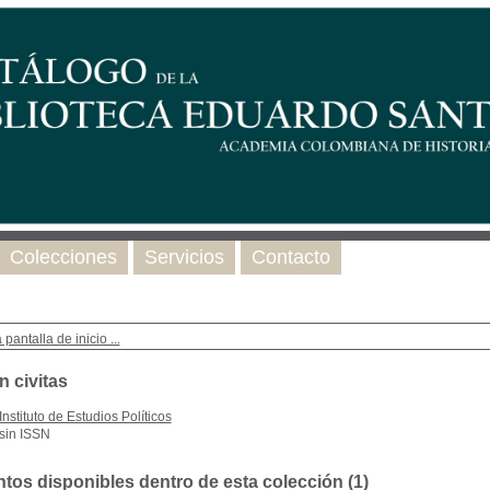
Colecciones
Servicios
Contacto
 pantalla de inicio ...
n civitas
Instituto de Estudios Políticos
sin ISSN
os disponibles dentro de esta colección (
1
)