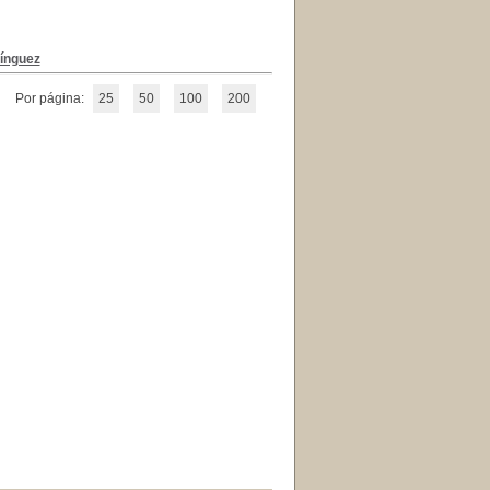
ínguez
Por página:
25
50
100
200