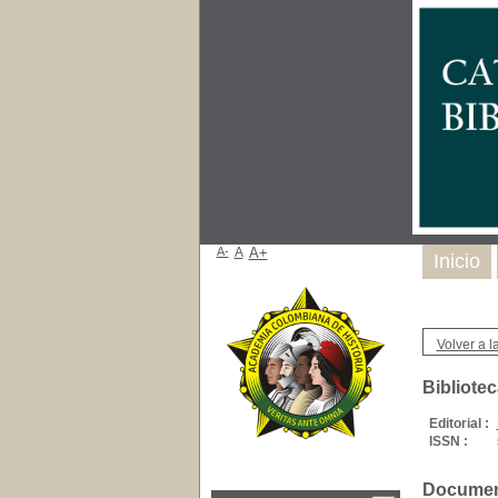
A-
A
A+
Inicio
Volver a la
Bibliotec
Editorial :
ISSN :
Document