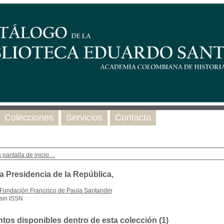
Colecciones
Servicios
Contacto
 pantalla de inicio ...
a Presidencia de la República,
Fundación Francisco de Paula Santander
sin ISSN
os disponibles dentro de esta colección (
1
)