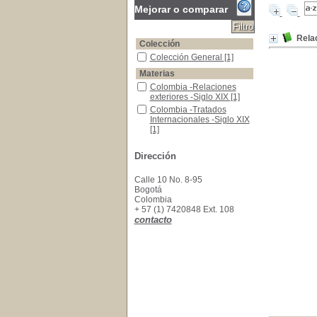
Mejorar o comparar
Rela
Colección
Colección General
Colección General
[1]
Materias
Colombia -Relaciones exteriores -Siglo XIX
Colombia -Relaciones
exteriores -Siglo XIX
[1]
Colombia -Tratados Internacionales -Siglo XIX
Colombia -Tratados
Internacionales -Siglo XIX
[1]
Colombia-historia diplomática-1811-1856
Colombia-historia
diplomática-1811-1856
[1]
Dirección
Calle 10 No. 8-95
Bogotá
Colombia
+ 57 (1) 7420848 Ext. 108
contacto