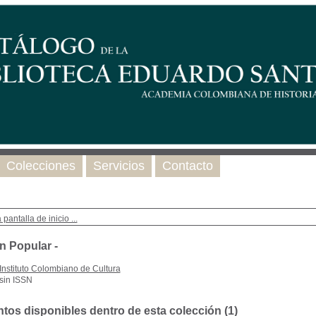
Colecciones
Servicios
Contacto
 pantalla de inicio ...
n Popular -
Instituto Colombiano de Cultura
sin ISSN
os disponibles dentro de esta colección (
1
)