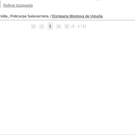
Refinar búsqueda
iolla., Policarpa Salavarrieta.
/
Enriqueta Montoya de Umaña
1
(1 - 1 / 1)
815-1819