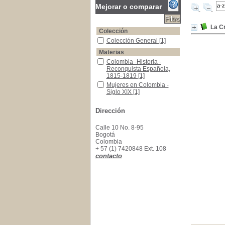
Mejorar o comparar
La Cr
Colección
Colección General
Colección General
[1]
Materias
Colombia -Historia -Reconquista Española, 1
Colombia -Historia -
Reconquista Española,
1815-1819
[1]
Mujeres en Colombia - Siglo XIX
Mujeres en Colombia -
Siglo XIX
[1]
Dirección
Calle 10 No. 8-95
Bogotá
Colombia
+ 57 (1) 7420848 Ext. 108
contacto