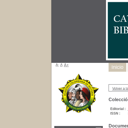
A-
A
A+
Inicio
Volver a la
Colecció
Editorial :
ISSN :
Document