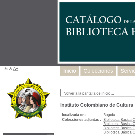
A-
A
A+
Inicio
Colecciones
Servi
Volver a la pantalla de inicio ...
Instituto Colombiano de Cultura
localizada en :
Bogotá
Colecciones adjuntas :
Biblioteca Bácica 
Biblioteca Básica 
Biblioteca Basica 
Biblioteca Básica 