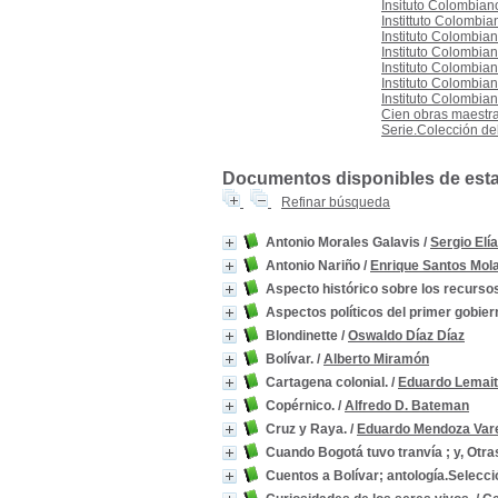
Insituto Colombiano
Instittuto Colombia
Instituto Colombian
Instituto Colombian
Instituto Colombian
Instituto Colombian
Instituto Colombian
Cien obras maestras
Serie.Colección de
Documentos disponibles de esta e
Refinar búsqueda
Antonio Morales Galavis
/
Sergio Elía
Antonio Nariño
/
Enrique Santos Mol
Aspecto histórico sobre los recursos
Aspectos políticos del primer gobie
Blondinette
/
Oswaldo Díaz Díaz
Bolívar.
/
Alberto Miramón
Cartagena colonial.
/
Eduardo Lemai
Copérnico.
/
Alfredo D. Bateman
Cruz y Raya.
/
Eduardo Mendoza Var
Cuando Bogotá tuvo tranvía ; y, Otra
Cuentos a Bolívar; antología.Selecci