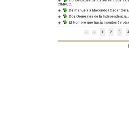
Curiosidades de los seres vivos.
/
Ce
CIMPEC.
De manuela a Macondo
/
Oscar Ger
Dos Generales de la Independencia.
El Hombre que hacía monitos ( y ot
1
2
3