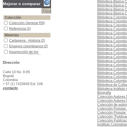
Biblioteca Básica C
Mejorar o comparar
Biblioteca Basica 
Biblioteca Básica 
Biblioteca Básica 
Biblioteca Colombi
Colección
Biblioteca Colombi
Colección General
Colección General
[59]
Biblioteca Colombi
Referencia
Referencia
[1]
Biblioteca Colombi
Biblioteca Colombi
Materias
Biblioteca Colombi
Cartagena - Historia
Cartagena - Historia
[2]
Biblioteca Colombi
Biblioteca Colombi
Ensayos colombianos
Ensayos colombianos
[2]
Biblioteca Colombi
Insurrección de los comuneros, 1781
Insurrección de los
Biblioteca Colombi
comuneros, 1781
[2]
Biblioteca Colombi
Novela Colombiana
Novela Colombiana
[2]
Biblioteca Colombi
Dirección
Biblioteca Colombia
América -Descubrimiento y Exploraciones
América -Descubrimiento
Biblioteca Colombi
y Exploraciones
[1]
Calle 10 No. 8-95
Biblioteca Colombi
Antologías
Antologías
[1]
Bogotá
Biblioteca Colombi
Colombia
Biblioteca Colombi
Antropología colombiana.
Antropología colombiana.
+ 57 (1) 7420848 Ext. 108
Biblioteca de Cultu
[1]
contacto
Biblioteca Institut
Arte - Historia
Arte - Historia
[1]
Biografía
Arte -Filosofía
Arte -Filosofía
[1]
Colección Autores 
Colección Autores 
Arte moderno -Siglo XX
Arte moderno -Siglo XX
[1]
Colecciòn de autor
Colección Popular 
Colección Popular 
Colección "Publica
Colección Publicac
Insitituto Colombia