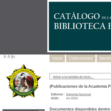
A-
A
A+
Inicio
Colecciones
Servi
Volver a la pantalla de inicio ...
(Publicaciones de la Academia 
Editorial :
Imprenta Nacional
ISSN :
sin ISSN
Documentos disponibles dentro d