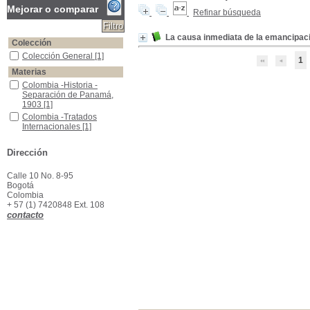
Mejorar o comparar
Refinar búsqueda
La causa inmediata de la emancipa
Colección
Colección General
Colección General
[1]
1
Materias
Colombia -Historia -Separación de Panamá, 1903
Colombia -Historia -
Separación de Panamá,
1903
[1]
Colombia -Tratados Internacionales
Colombia -Tratados
Internacionales
[1]
Estados Unidos -Tratados Internacionales
Estados Unidos -Tratados
Internacionales
[1]
Dirección
Panamá -Historia -Separación de Colombia, 1903
Panamá -Historia -
Separación de Colombia,
Calle 10 No. 8-95
1903
[1]
Bogotá
Colombia
+ 57 (1) 7420848 Ext. 108
contacto