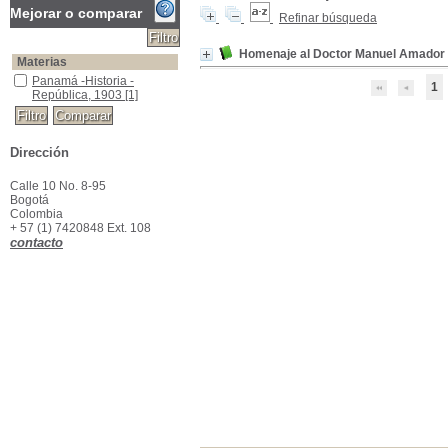
Mejorar o comparar
Refinar búsqueda
Homenaje al Doctor Manuel Amador Gu
Materias
Panamá -Historia -República, 1903
Panamá -Historia -
1
República, 1903
[1]
Dirección
Calle 10 No. 8-95
Bogotá
Colombia
+ 57 (1) 7420848 Ext. 108
contacto