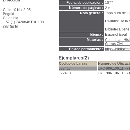
Dirección
Fecha de publicación :
1877
Número de páginas :
2 v.
Calle 10 No. 8-95
Nota general :
Tapa dura de lu
Bogotá
Colombia
Ex-libris: De la
+ 57 (1) 7420848 Ext. 108
contacto
Biblioteca tiene
Idioma :
Español (
spa
)
Materias :
Colombia-- Hist
Gerras Civiles 
Enlace permanente :
https://bibliot
Ejemplares(2)
Código de barras
Número de Ubicac
022417
LRC 986.106.11 F71
022418
LRC 986.106.11 F71