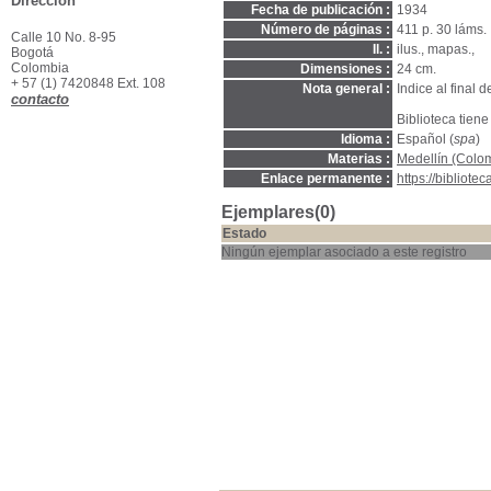
Dirección
Fecha de publicación :
1934
Número de páginas :
411 p. 30 láms.
Calle 10 No. 8-95
Il. :
ilus., mapas.,
Bogotá
Colombia
Dimensiones :
24 cm.
+ 57 (1) 7420848 Ext. 108
Nota general :
Indice al final d
contacto
Biblioteca tiene
Idioma :
Español (
spa
)
Materias :
Medellín (Colomb
Enlace permanente :
https://bibliot
Ejemplares(0)
Estado
Ningún ejemplar asociado a este registro