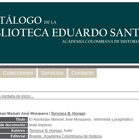
Colecciones
Servicios
Contacto
 pantalla de inicio ...
ispo Manuel José Mosquera
/
Terrence B. Horgan
Título :
El Arzobispo Manuel José Mosquera : reformista y pragmático
 de documento :
texto impreso
Autores :
Terrence B. Horgan
, Autor
Editorial :
Bogotá : Academia Colombiana de Historia