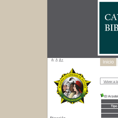
A-
A
A+
Inicio
Volver a la
El Arzob
Tipo