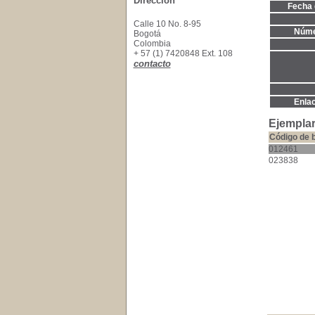
Dirección
Fecha 
Calle 10 No. 8-95
Núme
Bogotá
Colombia
+ 57 (1) 7420848 Ext. 108
contacto
Enla
Ejemplar
Código de 
012461
023838