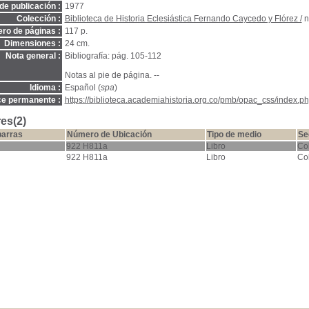
de publicación :
1977
Colección :
Biblioteca de Historia Eclesiástica Fernando Caycedo y Flórez /
n
ro de páginas :
117 p.
Dimensiones :
24 cm.
Nota general :
Bibliografía: pág. 105-112
Notas al pie de página. --
Idioma :
Español (
spa
)
ce permanente :
https://biblioteca.academiahistoria.org.co/pmb/opac_css/index.ph
es(2)
barras
Número de Ubicación
Tipo de medio
Se
922 H811a
Libro
Co
922 H811a
Libro
Co