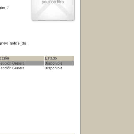
úm. 7
p?lvl=notice_dis
cción
Estado
lección General
Disponible
lección General
Disponible