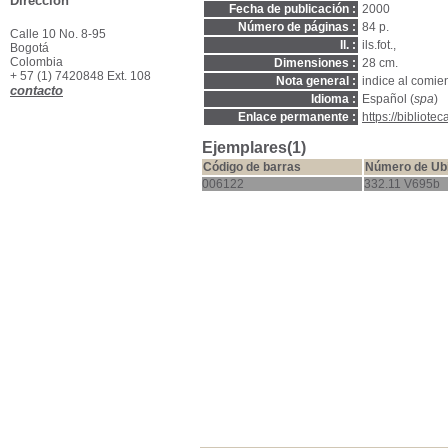
Dirección
Fecha de publicación :
2000
Número de páginas :
84 p.
Calle 10 No. 8-95
Il. :
ils.fot.,
Bogotá
Colombia
Dimensiones :
28 cm.
+ 57 (1) 7420848 Ext. 108
Nota general :
indice al comie
contacto
Idioma :
Español (
spa
)
Enlace permanente :
https://bibliot
Ejemplares(1)
Código de barras
Número de Ub
006122
332.11 V695b