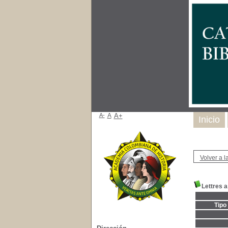
A-
A
A+
Inicio
Volver a la
Lettres a
Tipo