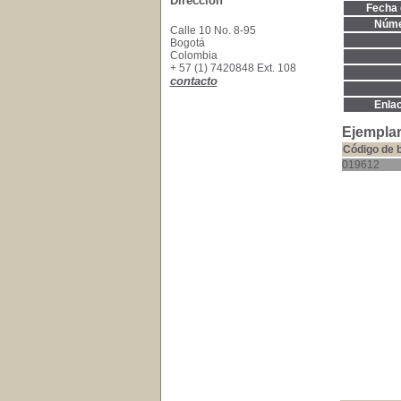
Dirección
Fecha 
Núme
Calle 10 No. 8-95
Bogotá
Colombia
+ 57 (1) 7420848 Ext. 108
contacto
Enla
Ejemplar
Código de 
019612