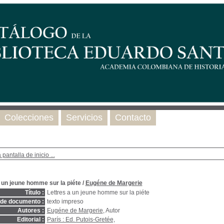
Colecciones
Servicios
Contacto
 pantalla de inicio ...
 un jeune homme sur la piéte
/
Eugéne de Margerie
Título :
Lettres a un jeune homme sur la piéte
 de documento :
texto impreso
Autores :
Eugéne de Margerie
, Autor
Editorial :
París : Ed. Putois-Gretée,