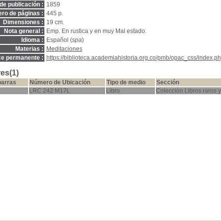
de publicación :
1859
ro de páginas :
445 p.
Dimensiones :
19 cm.
Nota general :
Emp. En rustica y en muy Mal estado.
Idioma :
Español (
spa
)
Materias :
Meditaciones
ce permanente :
https://biblioteca.academiahistoria.org.co/pmb/opac_css/index.ph
es(1)
barras
Número de Ubicación
Tipo de medio
Sección
LRC 242 M17L
Libro
Colección Libros raros y