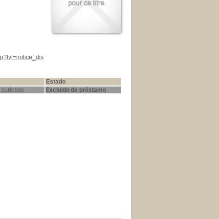
p?lvl=notice_dis
Estado
 curiosos
Excluido de préstamo