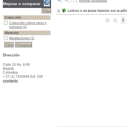
Refinar búsqueda
Mejorar o comparar
Lettres a un jeune homme sur la piét
Colección
1
Colección Libros raros y curiosos
Colección Libros raros y
curiosos
[1]
Materias
Meditaciones
Meditaciones
[1]
Dirección
Calle 10 No. 8-95
Bogotá
Colombia
+ 57 (1) 7420848 Ext. 108
contacto