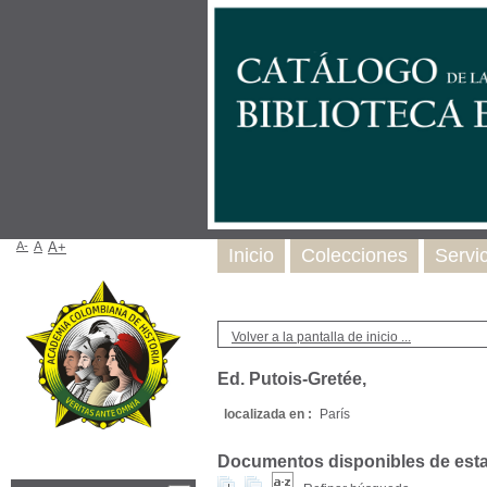
A-
A
A+
Inicio
Colecciones
Servi
Volver a la pantalla de inicio ...
Ed. Putois-Gretée,
localizada en :
París
Documentos disponibles de esta e