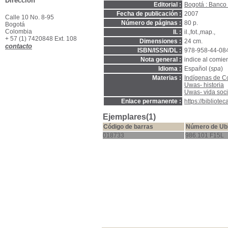
Dirección
Editorial :
Bogotá : Banco 
Fecha de publicación :
2007
Calle 10 No. 8-95
Número de páginas :
80 p.
Bogotá
Colombia
Il. :
il.,fot.,map.,
+ 57 (1) 7420848 Ext. 108
Dimensiones :
24 cm.
contacto
ISBN/ISSN/DL :
978-958-44-08
Nota general :
indice al comienz
Idioma :
Español (
spa
)
Materias :
Indígenas de C
Uwas- historia
Uwas- vida soci
Enlace permanente :
https://bibliot
Ejemplares(1)
Código de barras
Número de Ub
018733
986.101 F15L