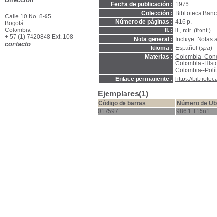
Dirección
Fecha de publicación :
1976
Colección :
Biblioteca Banc
Calle 10 No. 8-95
Número de páginas :
416 p.
Bogotá
Colombia
Il. :
il., retr. (front.)
+ 57 (1) 7420848 Ext. 108
Nota general :
Incluye: Notas al
contacto
Idioma :
Español (
spa
)
Materias :
Colombia -Condi
Colombia -Hist
Colombia--Polít
Enlace permanente :
https://bibliot
Ejemplares(1)
Código de barras
Número de Ub
017597
986.1 T15n1