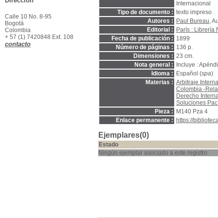
Dirección
Internacional
Tipo de documento :
texto impreso
Calle 10 No. 8-95
Autores :
Paul Bureau
, A
Bogotá
Editorial :
París : Librerí
Colombia
+ 57 (1) 7420848 Ext. 108
Fecha de publicación :
1899
contacto
Número de páginas :
136 p.
Dimensiones :
23 cm.
Nota general :
Incluye : Apénd
Idioma :
Español (
spa
)
Materias :
Arbitraje Intern
Colombia -Rela
Derecho Interna
Soluciones Pací
Pieza :
M140 Pza 4
Enlace permanente :
https://bibliot
Ejemplares(0)
Estado
Ningún ejemplar asociado a este registro